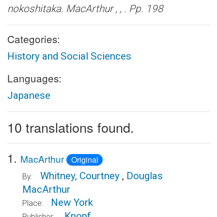
nokoshitaka. MacArthur
, , . Pp. 198
Categories:
History and Social Sciences
Languages:
Japanese
10 translations found.
1.
MacArthur
Original
Whitney, Courtney
,
Douglas
By:
MacArthur
New York
Place:
Knopf
Publisher: