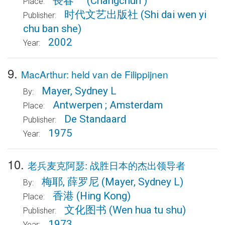
長春
(Changchun )
Place:
时代文艺出版社
(Shi dai wen yi
Publisher:
chu ban she)
2002
Year:
9.
MacArthur: held van de Filippijnen
Mayer, Sydney L
By:
Antwerpen ; Amsterdam
Place:
De Standaard
Publisher:
1975
Year:
10.
老兵麦克阿瑟: 战胜日本的杰出领导者
梅耶, 薛罗尼
(Mayer, Sydney L)
By:
香港
(Hing Kong)
Place:
文化图书
(Wen hua tu shu)
Publisher:
1973
Year: