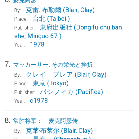
克雷. 布勒爾
(Blair, Clay)
By:
台北
(Taibei )
Place:
東府出版社
(Dong fu chu ban
Publisher:
she, Minguo 67 )
1978
Year:
7.
マッカーサー: その栄光と挫折
クレイ ブレア
(Blair, Clay)
By:
東京
(Tokyo)
Place:
パシフィカ
(Pacifica)
Publisher:
c1978
Year:
8.
常胜将军： 麦克阿瑟传
克莱·布莱尔
(Blair, Clay)
By: