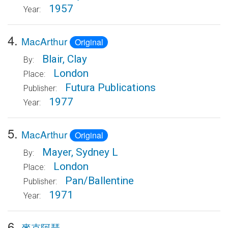
1957
Year:
4.
MacArthur
Original
Blair, Clay
By:
London
Place:
Futura Publications
Publisher:
1977
Year:
5.
MacArthur
Original
Mayer, Sydney L
By:
London
Place:
Pan/Ballentine
Publisher:
1971
Year:
6.
麥克阿瑟