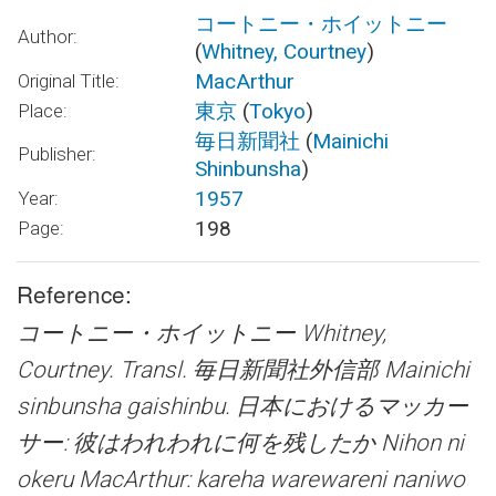
コートニー・ホイットニー
Author:
(
Whitney, Courtney
)
MacArthur
Original Title:
東京
(
Tokyo
)
Place:
毎日新聞社
(
Mainichi
Publisher:
Shinbunsha
)
1957
Year:
198
Page:
Reference:
コートニー・ホイットニー Whitney,
Courtney. Transl. 毎日新聞社外信部 Mainichi
sinbunsha gaishinbu.
日本におけるマッカー
サー: 彼はわれわれに何を残したか Nihon ni
okeru MacArthur: kareha warewareni naniwo